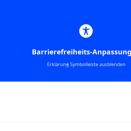
Skip
to
content
Barrierefreiheits-Anpassun
Erklärung
Symbolleiste ausblenden
Schlagwort:
Pilates Lifestyle
Weihnachten