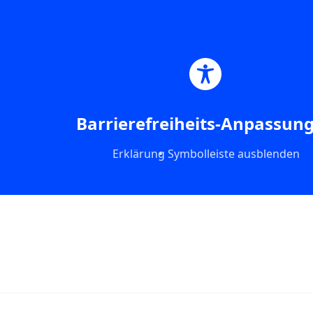
Skip
to
content
Barrierefreiheits-Anpassun
Erklärung
Symbolleiste ausblenden
Schlagwort:
Pilates Lifestyle
Reformer