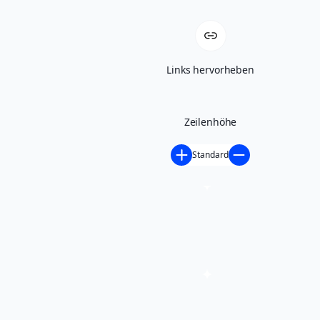
– Freude an der Bewegung und der gemeinsamen Fitnessreise.
Entdecke die transformative Kraft von
Julatis
– Pilates und erlebe,
Links hervorheben
wie sich körperliche Fitness mit Spaß und Gemeinschaft verbindet.
Wir freuen uns darauf, dich in unseren Pilates-Kursen
begrüßen
zu
dürfen!
Zeilenhöhe
Suchen
Standard
Suchen
Theme by
Out the Box